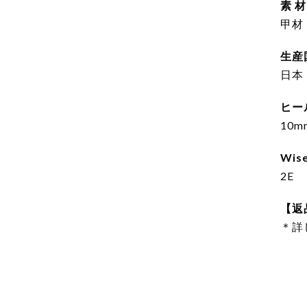
素 材
甲材
生産
日本
ヒー
10m
Wis
2E
【返
＊詳