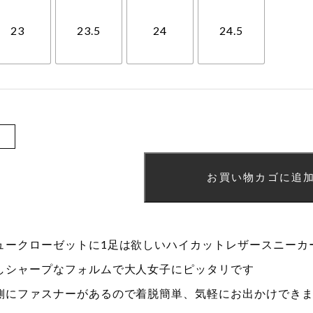
23
23.5
24
24.5
Fecamp(
ェ
お買い物カゴに追
カ
ン)
ネ
ュークローゼットに1足は欲しいハイカットレザースニーカ
イ
しシャープなフォルムで大人女子にピッタリです
ビ
側にファスナーがあるので着脱簡単、気軽にお出かけでき
ー