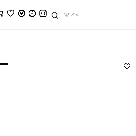
検
索
対
象:
ビー