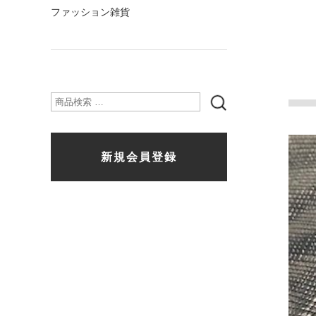
ファッション雑貨
検
索
新規会員登録
対
象: