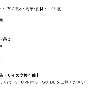
：牛革 / 裏材: 馬革/底材： ゴム底
国
ル高さ
m
e
品・サイズ交換可能】
しくは、SHOPPING GUIDE をご覧ください