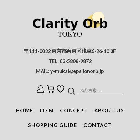
〒111-0032 東京都台東区浅草6-26-10 3F
TEL:
03-5808-9872
MAIL:
y-mukai@epsilonorb.jp
検
索
対
HOME
ITEM
CONCEPT
ABOUT US
象:
SHOPPING GUIDE
CONTACT