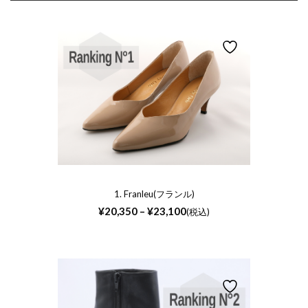
象:
1. Franleu(フランル)
価
¥
20,350
–
¥
23,100
(税込)
格
帯:
¥20,350
–
¥23,100