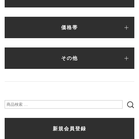
パンプス
フラットシューズ
バレエシューズ
ローファー・レースアップ
スリッポン
ブーツ
サンダル
スニーカー
カラーオーダーシューズ
ランキング
サンプルセール（一点もの）
シューケア・シューズ小物
新作アイテム
価格帯
〜¥5,000
¥5,001〜¥10,000
¥10,001〜¥15,000
¥15,001〜¥20,000
¥20,001〜¥25,000
¥25,001〜¥30,000
¥30,001〜
その他
シューズ
バッグ
財布
ファッション雑貨
検
索
新規会員登録
対