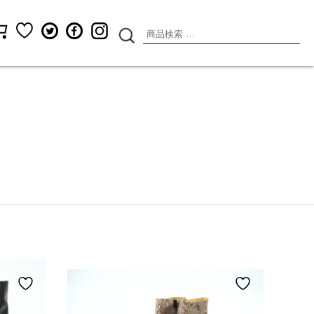
検
索
対
象: