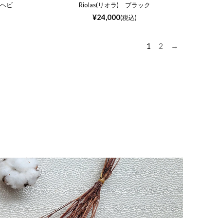
ュヘビ
Riolas(リオラ) ブラック
¥
24,000
(税込)
1
2
→