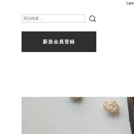
La
検
索
新規会員登録
対
象: