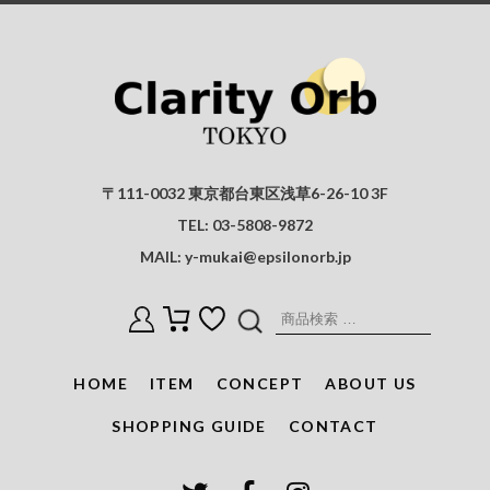
〒111-0032 東京都台東区浅草6-26-10 3F
TEL:
03-5808-9872
MAIL:
y-mukai@epsilonorb.jp
検
索
対
HOME
ITEM
CONCEPT
ABOUT US
象:
SHOPPING GUIDE
CONTACT