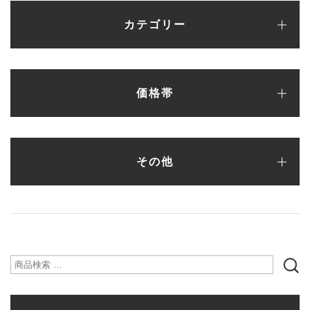
カテゴリー
パンプス
フラットシューズ
バレエシューズ
ローファー・レースアップ
スリッポン
ブーツ
サンダル
スニーカー
カラーオーダーシューズ
ランキング
サンプルセール（一点もの）
シューケア・シューズ小物
新作アイテム
価格帯
〜¥5,000
¥5,001〜¥10,000
¥10,001〜¥15,000
¥15,001〜¥20,000
¥20,001〜¥25,000
¥25,001〜¥30,000
¥30,001〜
その他
シューズ
バッグ
財布
ファッション雑貨
検