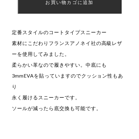
お買い物カゴに追加
リ
オ
ン
定番スタイルのコートタイプスニーカー
マ
素材にこだわりフランスアノネイ社の高級レザ
ル
ーを使用してみました。
チ
柔らかい革なので履きやすい。中底にも
カ
3mmEVAを貼っていますのでクッション性もあ
ラ
り
ー
永く履けるスニーカーです。
足
ソールが減ったら底交換も可能です。