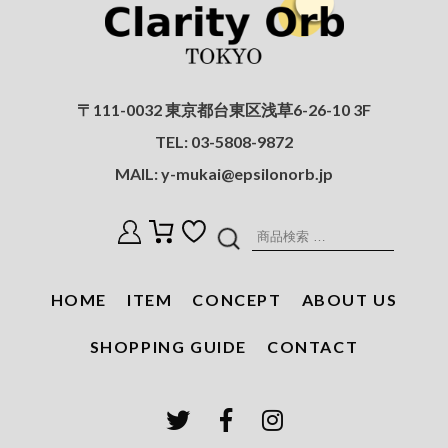
〒111-0032 東京都台東区浅草6-26-10 3F
TEL:
03-5808-9872
MAIL:
y-mukai@epsilonorb.jp
検
索
対
HOME
ITEM
CONCEPT
ABOUT US
象:
SHOPPING GUIDE
CONTACT