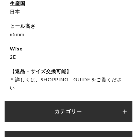
生産国
日本
ヒール高さ
65mm
Wise
2E
【返品・サイズ交換可能】
＊詳しくは、SHOPPING GUIDE をご覧くださ
い
カテゴリー
パンプス
フラットシューズ
バレエシューズ
ローファー・レースアップ
スリッポン
ブーツ
サンダル
スニーカー
カラーオーダーシューズ
ランキング
サンプルセール（一点もの）
シューケア・シューズ小物
新作アイテム