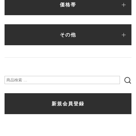
価格帯
〜¥5,000
¥5,001〜¥10,000
¥10,001〜¥15,000
¥15,001〜¥20,000
¥20,001〜¥25,000
¥25,001〜¥30,000
¥30,001〜
その他
シューズ
バッグ
財布
ファッション雑貨
検
索
新規会員登録
対
象: