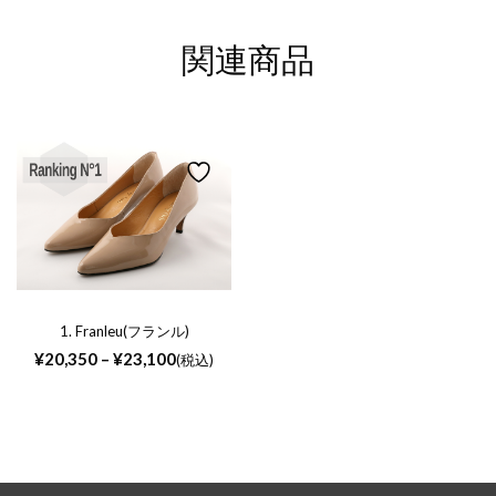
関連商品
1. Franleu(フランル)
価
¥
20,350
–
¥
23,100
(税込)
格
帯:
¥20,350
–