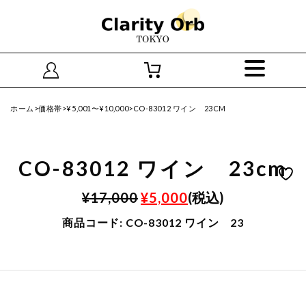
ホーム
>
価格帯
>
¥5,001〜¥10,000
>CO-83012 ワイン 23CM
CO-83012 ワイン 23cm
元
現
¥
17,000
¥
5,000
(税込)
の
在
商品コード:
CO-83012 ワイン 23
価
の
格
価
は
格
¥17,000
は
で
¥5,000