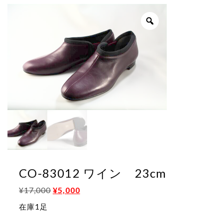
し
で
た。
す。
CO-83012 ワイン 23cm
元
現
¥
17,000
¥
5,000
在庫1足
の
在