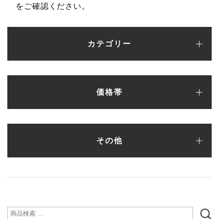
をご確認ください。
カテゴリー
パンプス
フラットシューズ
バレエシューズ
ローファー・レースアップ
スリッポン
ブーツ
サンダル
スニーカー
カラーオーダーシューズ
ランキング
サンプルセール（一点もの）
シューケア・シューズ小物
新作アイテム
価格帯
〜¥5,000
¥5,001〜¥10,000
¥10,001〜¥15,000
¥15,001〜¥20,000
¥20,001〜¥25,000
¥25,001〜¥30,000
¥30,001〜
その他
シューズ
バッグ
財布
ファッション雑貨