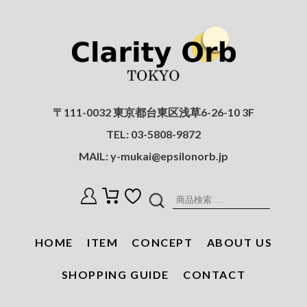
〒111-0032 東京都台東区浅草6-26-10 3F
TEL:
03-5808-9872
MAIL:
y-mukai@epsilonorb.jp
検
索
対
HOME
ITEM
CONCEPT
ABOUT US
象:
SHOPPING GUIDE
CONTACT