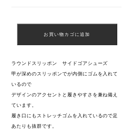
価
の
格
価
は
格
CO-
¥17,000
は
お買い物カゴに追加
83012
で
¥5,000
ワ
し
で
イ
ラウンドスリッポン サイドゴアシューズ
た。
す。
ン
甲が深めのスリッポンでが内側にゴムを入れて
23cm
いるので
足
デザインのアクセントと履きやすさを兼ね備え
ています。
履き口にもストレッチゴムを入れているので足
あたりも抜群です。