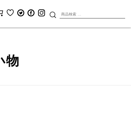
検
索
対
象:
小物