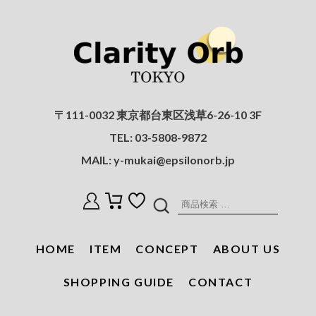
〒111-0032 東京都台東区浅草6-26-10 3F
TEL:
03-5808-9872
MAIL:
y-mukai@epsilonorb.jp
検
索
対
HOME
ITEM
CONCEPT
ABOUT US
象:
SHOPPING GUIDE
CONTACT