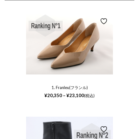
象:
1. Franleu(フランル)
価
¥
20,350
–
¥
23,100
(税込)
格
帯:
¥20,350
–
¥23,100