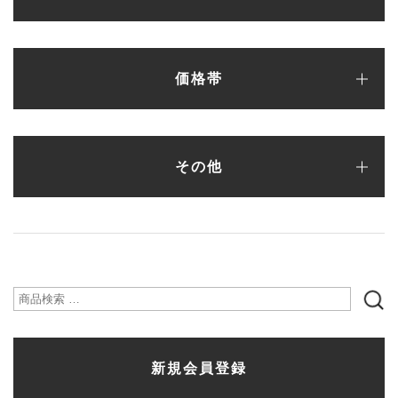
パンプス
フラットシューズ
バレエシューズ
ローファー・レースアップ
スリッポン
ブーツ
サンダル
スニーカー
カラーオーダーシューズ
ランキング
サンプルセール（一点もの）
シューケア・シューズ小物
新作アイテム
価格帯
〜¥5,000
¥5,001〜¥10,000
¥10,001〜¥15,000
¥15,001〜¥20,000
¥20,001〜¥25,000
¥25,001〜¥30,000
¥30,001〜
その他
シューズ
バッグ
財布
ファッション雑貨
検
索
新規会員登録
対