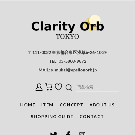
〒111-0032 東京都台東区浅草6-26-10 3F
TEL:
03-5808-9872
MAIL:
y-mukai@epsilonorb.jp
検
索
対
HOME
ITEM
CONCEPT
ABOUT US
象:
SHOPPING GUIDE
CONTACT