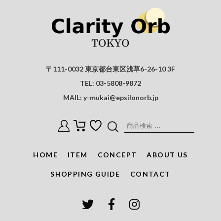
〒111-0032 東京都台東区浅草6-26-10 3F
TEL:
03-5808-9872
MAIL:
y-mukai@epsilonorb.jp
検
索
対
HOME
ITEM
CONCEPT
ABOUT US
象:
SHOPPING GUIDE
CONTACT